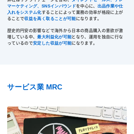
弊社はサプライチェーンを含め、
マーケティング、SNSインバウンド
出品作業や仕
を中心に、
入れをシステム化
することによって業務の効率が格段に上が
収益を高く取ることが可能
ることで
になります。
歴史的円安の影響などで海外から日本の商品購入の意欲が激
最大利益化が可能
増している中、
となり、運用を独自に行な
安定した収益が可能
っているので
になります。
サービス業 MRC